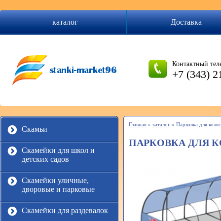
каталог
Доставка
Контактный тел
+7 (343) 2
Главная
»
каталог
»
Парковка для коля
Скамьи
ПАРКОВКА ДЛЯ 
Скамейки для школ и
детских садов
Скамейки уличные,
дворовые и парковые
Скамейки для раздевалок