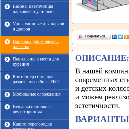
Вазоны цветочницы
парковые и уличные
Урны уличные для парков
и дворов
Поделиться…
Парковка для колясок с
навесом
ОПИСАНИЕ
Павильоны в места для
курения
В нашей компани
Контейнер сетка для
современных ст
раздельного сбора ТБО
и детских коляс
Мобильные ограждения
и можем реализ
эстетичности.
Вешалка напольная
двухсторонняя
ВАРИАНТЫ
Кашпо перегородки