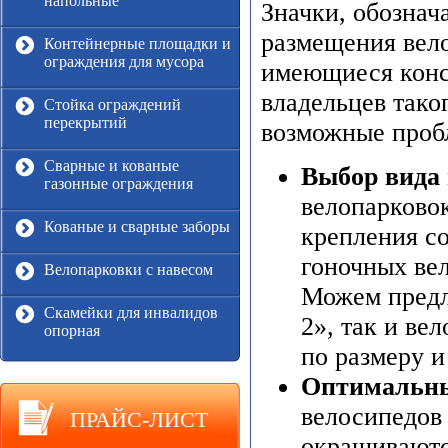
напольные
Значки, обознач
размещения вело
Контейнерные площадки и
ограждения для мусора
имеющиеся конс
владельцев тако
Стойка ограждений
перекрытий
возможные проб
Сварные и кованые
Выбор вида
газонные ограждения
велопарковок:
Кованые и сварные заборы
крепления с
гоночных вел
Велопарковки с навесом
Можем предл
Скамейки для инвалидов
2», так и ве
опорная
по размеру 
Оптимальн
велосипедов
ПРАЙС-ЛИСТ
окрашиваютс